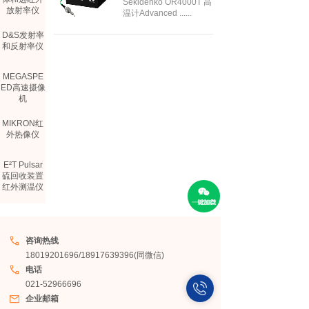
仪
Sekidenko OR4000T 高
放射率仪
温计Advanced ......
D&S发射率
和反射率仪
MEGASPE
ED高速摄像
机
MIKRON红
外热像仪
E²T Pulsar
硫回收装置
红外测温仪
COMEM光
纤测温仪
咨询热线
TELOPS制
18019201696/18917639396(同微信)
冷型热像仪
电话
021-52966696
企业邮箱