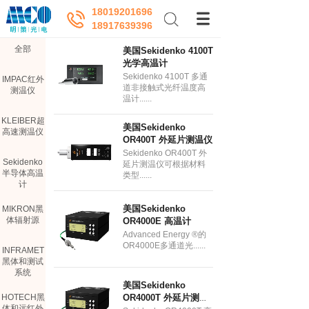
18019201696
18917639396
全部
美国Sekidenko 4100T
光学高温计
Sekidenko 4100T 多通
IMPAC红外
道非接触式光纤温度高
测温仪
温计......
KLEIBER超
美国Sekidenko
高速测温仪
OR400T 外延片测温仪
Sekidenko OR400T 外
Sekidenko
延片测温仪可根据材料
半导体高温
类型......
计
美国Sekidenko
MIKRON黑
体辐射源
OR4000E 高温计
Advanced Energy ®的
OR4000E多通道光......
INFRAMET
黑体和测试
系统
美国Sekidenko
OR4000T 外延片测温
HOTECH黑
体和远红外