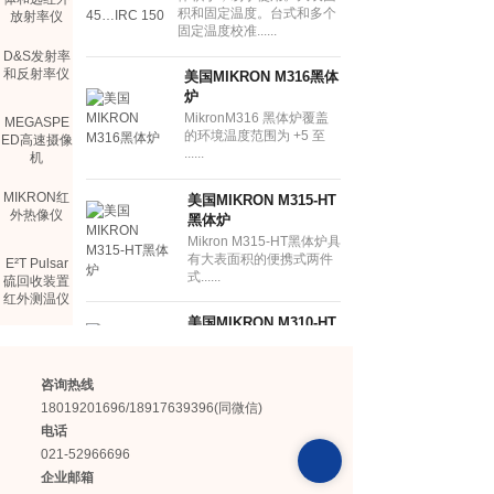
积和固定温度。台式和多个
放射率仪
固定温度校准......
D&S发射率
和反射率仪
美国MIKRON M316黑体
炉
MikronM316 黑体炉覆盖
MEGASPE
的环境温度范围为 +5 至
ED高速摄像
......
机
MIKRON红
美国MIKRON M315-HT
外热像仪
黑体炉
Mikron M315-HT黑体炉具
有大表面积的便携式两件
E²T Pulsar
式......
硫回收装置
红外测温仪
美国MIKRON M310-HT
COMEM光
黑体炉
纤测温仪
Mikron M310-HT黑体炉具
有大表面积的便携式紧凑
咨询热线
型......
TELOPS制
18019201696/18917639396(同微信)
冷型热像仪
电话
美国MIKRON M340黑体
021-52966696
炉
企业邮箱
Mikron M340黑体炉，便携