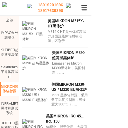
18019201696
18917639396
全部
美国MIKRON M315X-
HT黑体炉
M315X-HT 是分体式高温
IMPAC红外
方形面源黑体辐射校准
测温仪
源，区别于......
KLEIBER超
美国MIKRON M390
高速测温仪
超高温黑体炉
Lumasense Mikron
Sekidenko
M390黑体炉，美国制
半导体高温
造，......
计
美国MIKRON M330-
MIKRON黑
US / M330-EU黑体炉
体辐射源
M330黑体辐射源，采用
数字温度控制器，可设
INFRAMET
置为300°C（......
黑体和测试
系统
美国MIKRON IRC 45…
IRC 150
HOTECH黑
体积小，易于使用。大表面
体和远红外