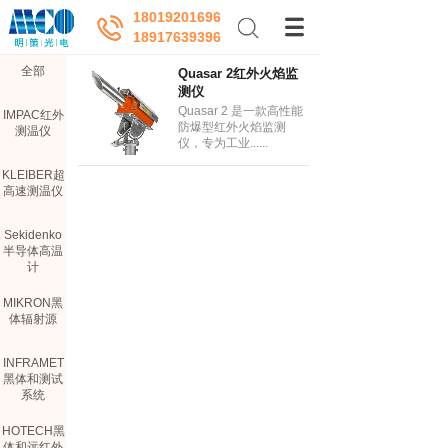
18019201696
18917639396
全部
Quasar 2红外火焰监
测仪
Quasar 2 是一款高性能
IMPAC红外
防爆型红外火焰监测
测温仪
仪，专为工业......
KLEIBER超
高速测温仪
Sekidenko
半导体高温
计
MIKRON黑
体辐射源
INFRAMET
黑体和测试
系统
HOTECH黑
体和远红外