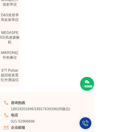
放射率仪
D&S发射率
和反射率仪
MEGASPE
ED高速摄像
机
MIKRON红
外热像仪
E²T Pulsar
硫回收装置
红外测温仪
COMEM光
纤测温仪
咨询热线
TELOPS制
18019201696/18917639396(同微信)
冷型热像仪
电话
021-52966696
企业邮箱