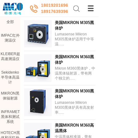
18019201696
18917639396
全部
美国MIKRON M305黑
体炉
Lumasense Mikron
IMPAC红外
M305黑体炉适用于中等
测温仪
温......
KLEIBER超
美国MIKRON M360黑
高速测温仪
体炉
Mikron M360黑体炉，中
Sekidenko
温黑体辐射源，带有两
半导体高温
个独立的......
计
美国MIKRON M300黑
MIKRON黑
体炉
体辐射源
Lumasense Mikron
M300黑体炉具有高发射
INFRAMET
率......
黑体和测试
系统
美国MIKRON M360高
温黑体
HOTECH黑
中温黑体校准源，带有
体和远红外