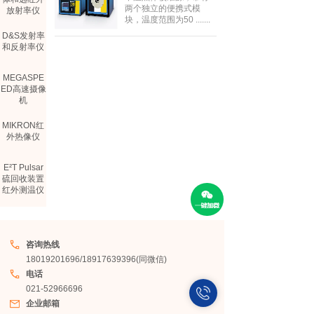
两个独立的便携式模
放射率仪
块，温度范围为50 .......
D&S发射率
和反射率仪
MEGASPE
ED高速摄像
机
MIKRON红
外热像仪
E²T Pulsar
硫回收装置
红外测温仪
COMEM光
纤测温仪
咨询热线
TELOPS制
18019201696/18917639396(同微信)
冷型热像仪
电话
021-52966696
企业邮箱