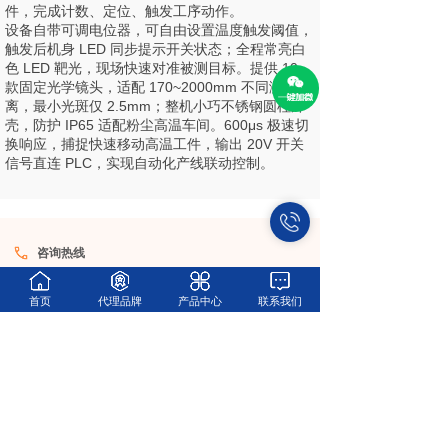
件，完成计数、定位、触发工序动作。
设备自带可调电位器，可自由设置温度触发阈值，
触发后机身 LED 同步提示开关状态；全程常亮白
色 LED 靶光，现场快速对准被测目标。提供 10
款固定光学镜头，适配 170~2000mm 不同测量距
离，最小光斑仅 2.5mm；整机小巧不锈钢圆柱外
壳，防护 IP65 适配粉尘高温车间。600μs 极速切
换响应，捕捉快速移动高温工件，输出 20V 开关
信号直连 PLC，实现自动化产线联动控制。
咨询热线
18019201696/18917639396(同微信)
电话
首页
代理品牌
产品中心
联系我们
021-52966696
企业邮箱
info@monchina.com
总部地址
上海市松江区广富林东路199号1幢803室
长沙办事处
湖南省长沙市雨花区劳动东路222号永升商业广场