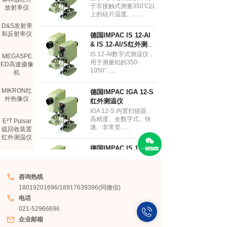
于非接触式测量350℃以
放射率仪
上的硅片温度。......
D&S发射率
和反射率仪
德国IMPAC IS 12-Al
& IS 12-Al/S红外测温
仪
IS 12-Al数字式测温仪，
MEGASPE
用于测量铝的350-
ED高速摄像
1050°......
机
MIKRON红
德国IMPAC IGA 12-S
外热像仪
红外测温仪
IGA 12-S 内置扫描器、
高精度、全数字式、快
E²T Pulsar
速、非常坚......
硫回收装置
红外测温仪
德国IMPAC IS 12-S红
COMEM光
外测温仪
纤测温仪
Impac IS 12测温仪，
IS12 高精度、全数字
咨询热线
式、快......
TELOPS制
18019201696/18917639396(同微信)
冷型热像仪
电话
德国IMPAC IGA 12 红
021-52966696
外测温仪
企业邮箱
IGA 12 高精度、全数字