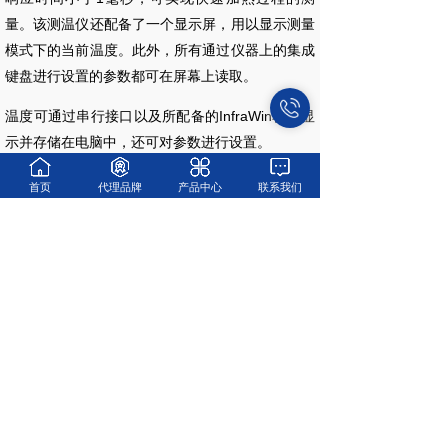
量。该测温仪还配备了一个显示屏，用以显示测量
模式下的当前温度。此外，所有通过仪器上的集成
键盘进行设置的参数都可在屏幕上读取。
温度可通过串行接口以及所配备的InfraWin软件显
示并存储在电脑中，还可对参数进行设置。
首页
代理品牌
产品中心
联系我们
咨询热线
18019201696/18917639396(同微信)
电话
021-52966696
企业邮箱
info@monchina.com
总部地址
上海市松江区广富林东路199号1幢803室
长沙办事处