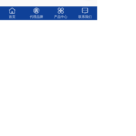
首页
代理品牌
产品中心
联系我们
咨询热线
18019201696/18917639396(同微信)
电话
021-52966696
企业邮箱
info@monchina.com
总部地址
上海市松江区广富林东路199号1幢803室
长沙办事处
湖南省长沙市雨花区劳动东路222号永升商业广场
C2栋1010-1011室