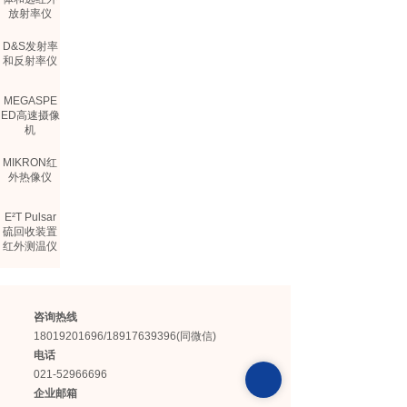
放射率仪
D&S发射率
和反射率仪
MEGASPE
ED高速摄像
机
MIKRON红
外热像仪
E²T Pulsar
硫回收装置
红外测温仪
COMEM光
纤测温仪
咨询热线
TELOPS制
18019201696/18917639396(同微信)
冷型热像仪
电话
021-52966696
企业邮箱