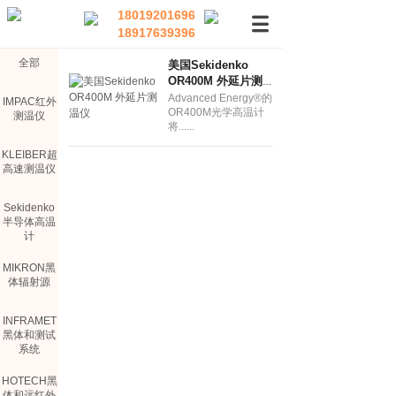
18019201696
18917639396
全部
美国Sekidenko
OR400M 外延片测
温仪
Advanced Energy®的
IMPAC红外
OR400M光学高温计
测温仪
将......
KLEIBER超
高速测温仪
Sekidenko
半导体高温
计
MIKRON黑
体辐射源
INFRAMET
黑体和测试
系统
HOTECH黑
体和远红外