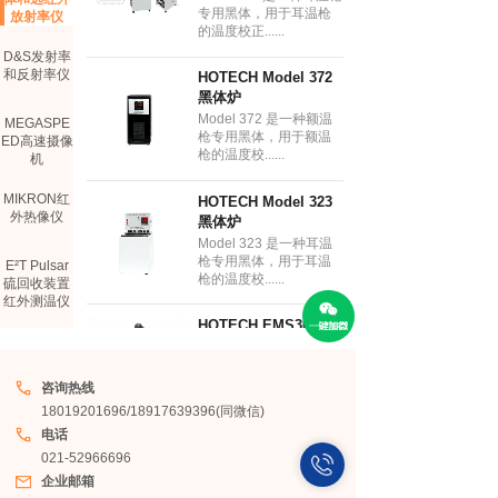
专用黑体，用于耳温枪
放射率仪
的温度校正......
D&S发射率
和反射率仪
HOTECH Model 372
黑体炉
Model 372 是一种额温
MEGASPE
枪专用黑体，用于额温
ED高速摄像
枪的温度校......
机
MIKRON红
HOTECH Model 323
外热像仪
黑体炉
Model 323 是一种耳温
枪专用黑体，用于耳温
E²T Pulsar
枪的温度校......
硫回收装置
红外测温仪
HOTECH EMS302M
COMEM光
远红外线放射率测定器
纤测温仪
远红外线放射率测定器
EMS302M是和德科仪企
咨询热线
业有限公司研......
TELOPS制
18019201696/18917639396(同微信)
冷型热像仪
电话
加载更多
021-52966696
企业邮箱