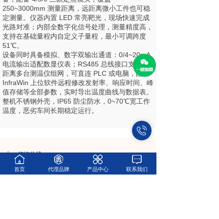
250~3000mm 测量距离，远距离微小工件也可稳
定测量。仪器内置 LED 常亮靶光，现场快速完成
光路对准；内部全数字化信号处理，测量精度高，
支持在基础量程内自定义子量程，最小可调跨度
51℃。
设备同时具备模拟、数字双输出通道：0/4~20mA
电流输出适配数显仪表；RS485 总线接口支持长
距离多台测温仪组网，可直连 PLC 或电脑，配套
InfraWin 上位软件远程修改发射率、响应时间、峰
值存储等全部参数，实时导出温度曲线与数据表。
整机不锈钢外壳，IP65 防尘防水，0~70℃宽工作
温度，恶劣车间长期稳定运行。
咨询热线
18019201696/18917639396(同微信)
首页
代理品牌
产品中心
联系我们
电话
021-52966696
企业邮箱
info@monchina.com
总部地址