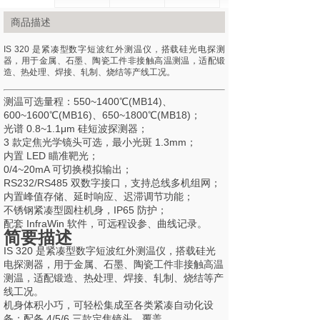
商品描述
IS 320 是紧凑型数字短波红外测温仪，搭载硅光电探测
器，用于金属、石墨、陶瓷工件非接触高温测温，适配锻
造、热处理、焊接、轧制、烧结等产线工况。
测温可选量程：550~1400℃(MB14)、
600~1600℃(MB16)、650~1800℃(MB18)；
光谱 0.8~1.1μm 硅短波探测器；
3 款定焦光学镜头可选，最小光斑 1.3mm；
内置 LED 瞄准靶光；
0/4~20mA 可切换模拟输出；
RS232/RS485 双数字接口，支持总线多机组网；
内置峰值存储、延时响应、迟滞调节功能；
不锈钢紧凑型圆柱机身，IP65 防护；
配套 InfraWin 软件，可远程设参、曲线记录。
简要描述
IS 320 是紧凑型数字短波红外测温仪，搭载硅光
电探测器，用于金属、石墨、陶瓷工件非接触高温
测温，适配锻造、热处理、焊接、轧制、烧结等产
线工况。
机身体积小巧，可轻松集成至各类紧凑自动化设
备；配备 4/5/6 三款定焦镜头，覆盖