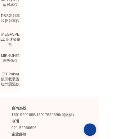
放射率仪
D&S发射率
和反射率仪
MEGASPE
ED高速摄像
机
MIKRON红
外热像仪
E²T Pulsar
硫回收装置
红外测温仪
COMEM光
纤测温仪
咨询热线
TELOPS制
18019201696/18917639396(同微信)
冷型热像仪
电话
021-52966696
企业邮箱