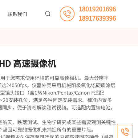
18019201696
联系我们
18917639396
K-HD 高速摄像机
能精良、适用于您需求使用环境的可靠高速相机。最大分辨率
，最高可达24050fps。仪器外壳采用机械阳极氧化铝硬质涂层
口（含C转Nikon/Pentax/Canon F适配
4×20安装孔位，满足各种固定安装需求。标准内置多
据同步，便于清晰解读测试视频。可选配内置锂电池，
空航天、跌落测试、生物学研究或某些需要观测关键性
个坚固可靠的摄像机来捕捉所有的重要片段。
新测试视频永久保存至可选配的内置高速固态硬盘（最高