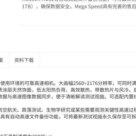
1TB），确保数据安全。Mega Speed具有完善
案
资料下载
一切使用环境的可靠高速相机。大画幅2560×2176分辨率，可
层天然饰面，低太阳热负荷、高效散热，带散热片与风冷。底部5个1
数据与高速图像数据同步，便于清晰解读测试视频。可选配内置
航空航天、跌落测试、生物学研究或某些需要观测关键性高速过
-HD具有自动高速文件备份功能，可将最新测试视频永久保存至可