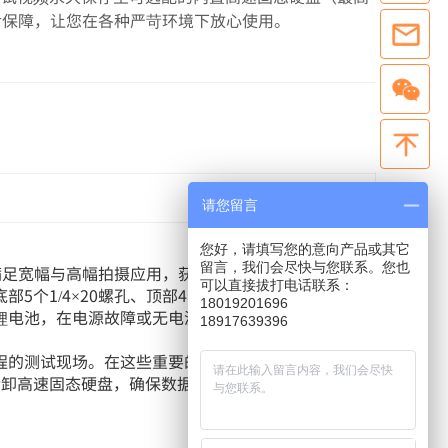
的售后保障，让您在各种严苛环境下放心使用。
请您留言
您好，请填写您的意向产品或其它
留言，我们会尽快与您联系。您也
同时满足宽幅与高幅拍摄应用，获取比普通宽幅相机更多
可以直接拔打电话联系：
/4×20螺孔、顶部4个1/4×20螺孔，安装固
18019201696
锂电池，在电源故障或无电源可用时，依旧可以正常
18917639396
程的测试现场。在这些重要的项目中，需要一个坚固
拆卸高速固态硬盘，确保数据安全。