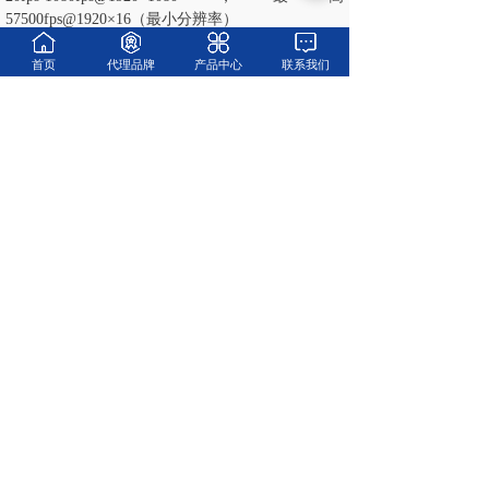
57500fps@1920×16（最小分辨率）
快门速度：
首页
代理品牌
产品中心
联系我们
在2μs-40ms按1-2μs步进调节，全局电子快门确保
无高速模糊
触发：
3-24VDC TTL引脚正中心触发，上升沿、开关闭合
或软件触发
咨询热线
18019201696/18917639396(同微信)
电话
021-52966696
企业邮箱
info@monchina.com
总部地址
上海市松江区广富林东路199号1幢803室
长沙办事处