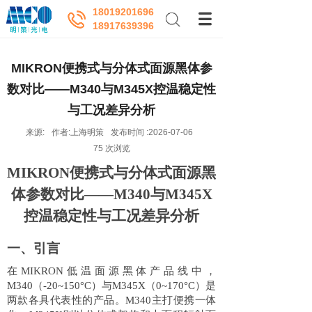
18019201696
18917639396
MIKRON便携式与分体式面源黑体参
数对比——M340与M345X控温稳定性
与工况差异分析
来源:
作者:
上海明策
发布时间 :
2026-07-06
75
次浏览
MIKRON便携式与分体式面源黑
体参数对比——M340与M345X
控温稳定性与工况差异分析
一、引言
在
MIKRON低温面源黑体产品线中，
M340（-20~150°C）与M345X（0~170°C）是
两款各具代表性的产品。M340主打便携一体