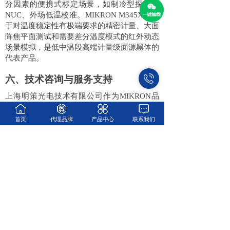
分因素的便携式标定场景，如制冷型探测器
NUC、外场低温校准。MIKRON M345X适用
于对温度稳定性有极端要求的精密计量、大面
阵焦平面测试和需要差分温度模式的红外动态
场景模拟，是低中温段高端计量级面源黑体的
代表产品。
六、技术咨询与服务支持
上海明策光电技术有限公司作为
MIKRON品
牌在中国的授权代理商，提供包括技术咨询、
产品选型、安装指导、调试校准、维修保养在
首页
代理品牌
产品中心
联系我们
内的全流程服务。明策光电承诺：在收到用户
通知后8小时内予以回应并给出解决方案，72
小时内安排维修人员到达现场，120小时内完
成故障排除（特殊情况和不可抗力因素除
外）。如有疑问可联系明策光电技术团队获取
专业支持。
上一篇：
MIKRON MCS640短波红......
下一篇：
Mega Speed高速摄像机产......