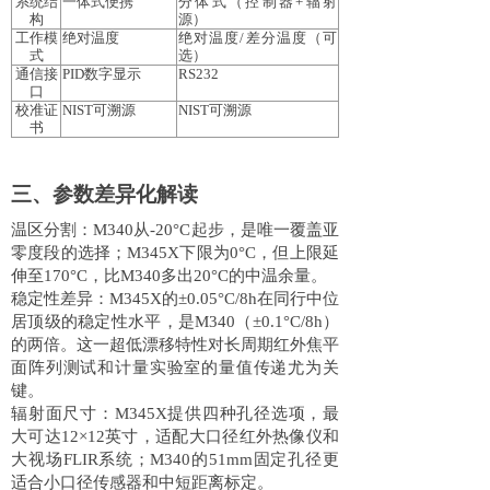
系统结
一体式便携
分体式（控制器
+辐射
构
源）
工作模
绝对温度
绝对温度
/差分温度（可
式
选）
通信接
PID数字显示
RS232
口
校准证
NIST可溯源
NIST可溯源
书
三、参数差异化解读
温区分割：
M340从-20°C起步，是唯一覆盖亚
零度段的选择；M345X下限为0°C，但上限延
伸至170°C，比M340多出20°C的中温余量。
稳定性差异：
M345X的±0.05°C/8h在同行中位
居顶级的稳定性水平，是M340（±0.1°C/8h）
的两倍。这一超低漂移特性对长周期红外焦平
面阵列测试和计量实验室的量值传递尤为关
键。
辐射面尺寸：
M345X提供四种孔径选项，最
大可达12×12英寸，适配大口径红外热像仪和
大视场FLIR系统；M340的51mm固定孔径更
适合小口径传感器和中短距离标定。