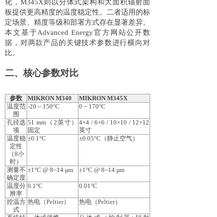
化，M345X则以分体式架构和大面积辐射面
板提供更高精度的温度稳定性。二者适用的标
定场景、精度等级和部署方式存在显著差异。
本文基于Advanced Energy官方网站公开数
据，对两款产品的关键技术参数进行横向对
比。
二、核心参数对比
参数
MIKRON M340
MIKRON M345X
温度范
-20 ~ 150°C
0 ~ 170°C
围
孔径选
51 mm（2英寸）
4×4 / 6×6 / 10×10 / 12×12
项
固定
英寸
温度稳
±0.1°C
±0.05°C（静止空气）
定性
（
8小
时）
测量不
±1°C @ 8~14 µm
±1°C @ 8~14 µm
确定度
温度分
0.1°C
0.01°C
辨率
控温方
热电（
Peltier）
热电（
Peltier）
式