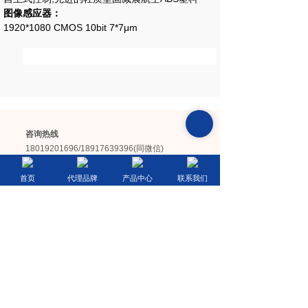
图像感应器：
1920*1080 CMOS 10bit 7*7μm
咨询热线
18019201696/18917639396(同微信)
电话
021-52966696
首页
代理品牌
产品中心
联系我们
企业邮箱
info@monchina.com
总部地址
上海市松江区广富林东路199号1幢803室
长沙办事处
湖南省长沙市雨花区劳动东路222号永升商业广场
C2栋1010-1011室