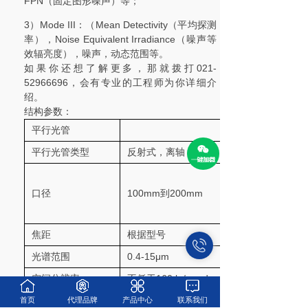
FPN（固定图形噪声）等；
3）Mode III：（Mean Detectivity（平均探测
率），Noise Equivalent Irradiance（噪声等
效辐亮度），噪声，动态范围等。
如果你还想了解更多，那就拨打021-
52966696，会有专业的工程师为你详细介
绍。
结构参数：
平行光管
平行光管类型
反射式，离轴
口径
100mm到200mm
焦距
根据型号
光谱范围
0.4-15μm
空间分辨率
不低于160 lp/mrad
镀膜
准直镜-铝，主镜-金
首页
代理品牌
产品中心
联系我们