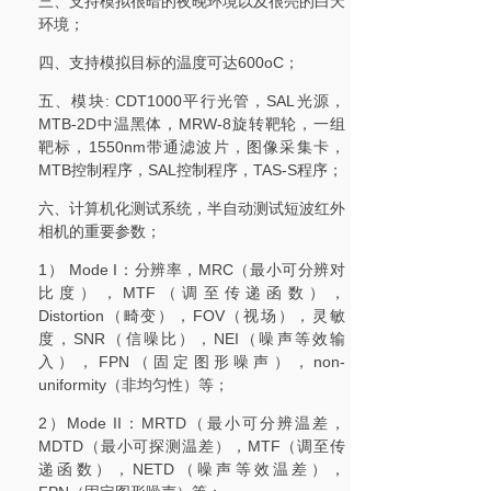
三、支持模拟很暗的夜晚环境以及很亮的白天
环境；
四、支持模拟目标的温度可达600oC；
五、模块: CDT1000平行光管，SAL光源，
MTB-2D中温黑体，MRW-8旋转靶轮，一组
靶标，1550nm带通滤波片，图像采集卡，
MTB控制程序，SAL控制程序，TAS-S程序；
六、计算机化测试系统，半自动测试短波红外
相机的重要参数；
1） Mode I：分辨率，MRC（最小可分辨对
比度），MTF（调至传递函数），
Distortion（畸变），FOV（视场），灵敏
度，SNR（信噪比），NEI（噪声等效输
入），FPN（固定图形噪声），non-
uniformity（非均匀性）等；
2）Mode II：MRTD（最小可分辨温差，
MDTD（最小可探测温差），MTF（调至传
递函数），NETD（噪声等效温差），