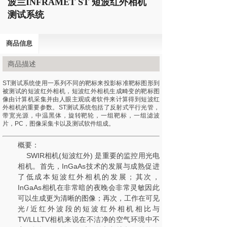
波兰INFRAMET ST 短波红外相机
测试系统
商品信息
商品描述
ST测试系统使用一系列不同的靶标来投影标准靶标图形到
被测试的短波红外相机，短波红外相机生成畸变的靶标图
像由计算机采集并由人眼主观或者软件来计算得到短波红
外相机的重要参数。ST测试系统包括了反射式平行光管，
带宽光源，中温黑体，旋转靶轮，一组靶标，一组滤波
片，PC，图像采集卡以及测试软件组成。
概要：
SWIR相机(短波红外) 是重要的监控用光电
相机。首先，InGaAs技术的发展与成熟促进
了低成本短波红外相机的发展；其次，
InGaAs相机在非常暗的夜晚会非常灵敏因此
可以生成更为清晰的图像；再次，工作在可见
光/近红外波段的短波红外相机相比与
TV/LLLTV相机来说在不洁净的空气环境中不