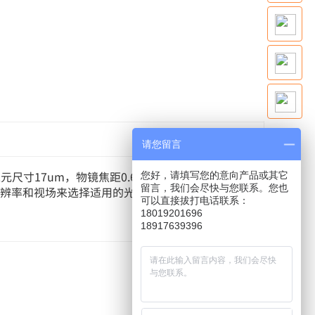
请您留言
器像元尺寸17um，物镜焦距0.68mm)，可满足市场上
您好，请填写您的意向产品或其它
留言，我们会尽快与您联系。您也
分辨率和视场来选择适用的光管。
可以直接拔打电话联系：
18019201696
18917639396