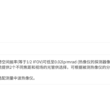
率(等于1/2 IFOV)可低至0.02lp/mrad (热像仪的探测
统提供2个不同焦距和视场的光管供选择，可根据被测热像仪的
选配测量中波热像仪。