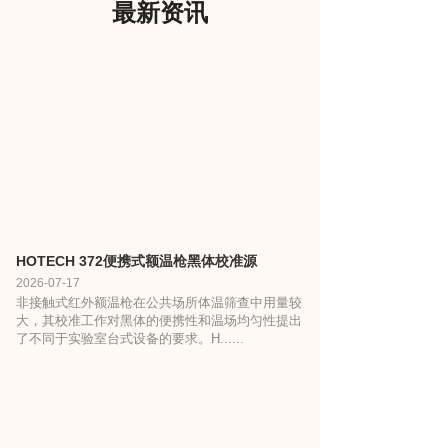
最新资讯
HOTECH 372便携式额温枪黑体校准源
2026-07-17
非接触式红外额温枪在公共场所体温筛查中用量较
大，其校准工作对黑体的便携性和温场均匀性提出
了不同于实验室台式设备的要求。H......