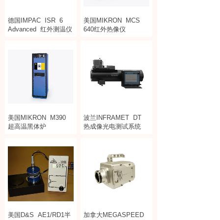
德国IMPAC
ISR
6
美国MIKRON
MCS
Advanced
红外测温仪
640红外热像仪
美国MIKRON
M390
波兰INFRAMET
DT
超高温黑体炉
热成像光电测试系统
美国D&S
AE1/RD1半
加拿大MEGASPEED