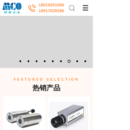
18019201696
18917639396
FEATURED SELECTION
热销产品