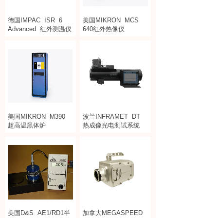
德国IMPAC
ISR
6
美国MIKRON
MCS
Advanced
红外测温仪
640红外热像仪
美国MIKRON
M390
波兰INFRAMET
DT
超高温黑体炉
热成像光电测试系统
美国D&S
AE1/RD1半
加拿大MEGASPEED