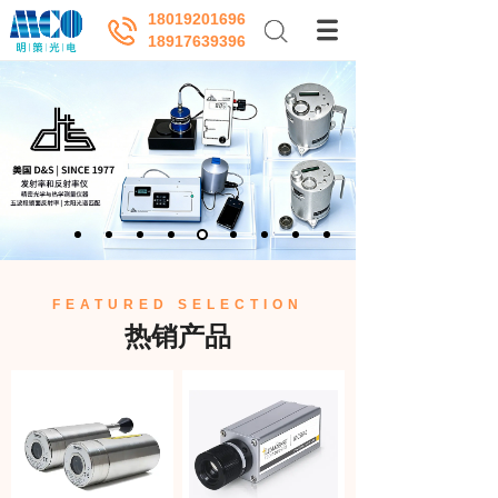
18019201696
18917639396
FEATURED SELECTION
热销产品